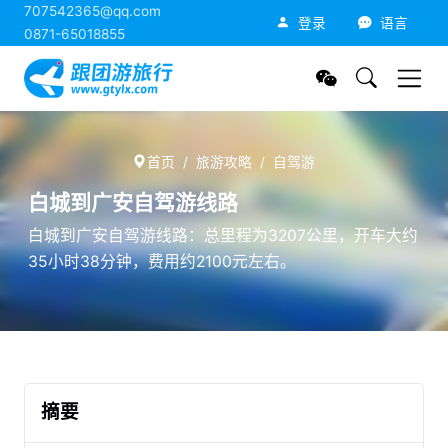
707542365@qq.com
跟团游旅行网
登录
语言
0871-65018855
首页
旅游攻略
自驾游
白城到广安自驾游线路
白城到广安自驾游线路：总里程为3207公里，开车大约
35小时38分钟，费用约2100元左右。
摘要