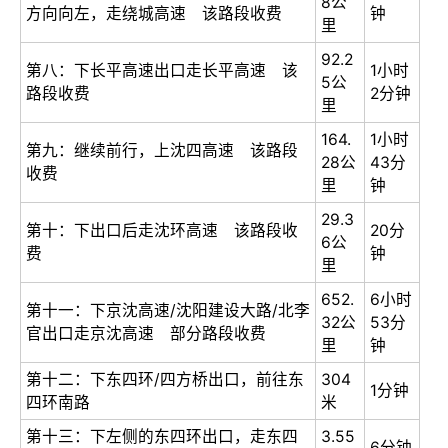
8公
方向向左，走绕城高速 该路段收费
钟
里
92.2
第八：下长平高速出口走长平高速 该
1小时
5公
路段收费
2分钟
里
164.
1小时
第九：继续前行，上沈四高速 该路段
28公
43分
收费
里
钟
29.3
第十：下出口后走沈环高速 该路段收
20分
6公
费
钟
里
652.
6小时
第十一：下京沈高速/沈阳建设大路/北李
32公
53分
官出口走京沈高速 部分路段收费
里
钟
第十二：下东四环/四方桥出口，前往东
304
1分钟
四环南路
米
第十三：下左侧的东四环出口，走东四
3.55
6分钟