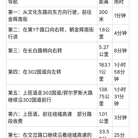
导航
距离
用时
第一：从文化东路向东方向行驶，前往
200
1分钟
金辉南街
米
第二：在第1个路口向右转，朝金辉南街
1.8公
4分钟
行进
里
5.27
第三：在长白路稍向右转
8分钟
公里
183.1
1小时
第四：在302国道向左转
1公
58分
里
钟
138.
1小时
第五：上匝道走302国道/郭尔罗斯大路
75公
31分
继续沿302国道前行
里
钟
第六：上匝道，前往绕城高速 部分路
1.01
3分钟
段收费
公里
33.5
第七：在交岔路口继续沿着绕城高速的
25分