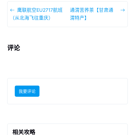
鹰联航空EU2717航班
通渭苦荞茶【甘肃通
（从北海飞往重庆）
渭特产】
评论
我要评论
相关攻略