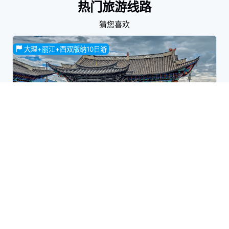
热门旅游线路
猜您喜欢
大理+丽江+西双版纳10日游
10日游
网红景点
观光旅游
家庭旅行
夕阳红
品质游
休闲旅游
商务旅游
蜜月旅行
昆明大理丽江泸沽湖西双版纳3动车10日游|5晚5钻酒店+泸
沽湖民宿+赠送洱海大游船+印象丽江+丽水金沙双表演+冰
川公园大索道|听风
3308
6000
起
去了不一样的地方，看了不一样的风景，知道了不一样的事，
贵州旅游8日游