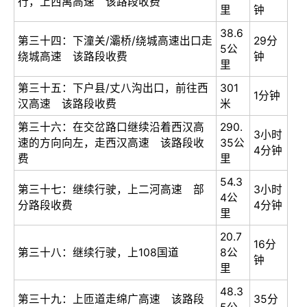
行，上西禹高速 该路段收费
里
钟
38.6
第三十四：下潼关/灞桥/绕城高速出口走
29分
5公
绕城高速 该路段收费
钟
里
第三十五：下户县/丈八沟出口，前往西
301
1分钟
汉高速 该路段收费
米
第三十六：在交岔路口继续沿着西汉高
290.
3小时
速的方向向左，走西汉高速 该路段收
35公
4分钟
费
里
54.3
第三十七：继续行驶，上二河高速 部
3小时
4公
分路段收费
4分钟
里
20.7
16分
第三十八：继续行驶，上108国道
8公
钟
里
48.3
第三十九：上匝道走绵广高速 该路段
35分