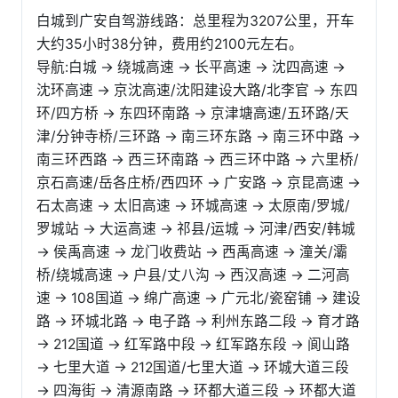
白城到广安自驾游线路：总里程为3207公里，开车
大约35小时38分钟，费用约2100元左右。
导航:白城 → 绕城高速 → 长平高速 → 沈四高速 →
沈环高速 → 京沈高速/沈阳建设大路/北李官 → 东四
环/四方桥 → 东四环南路 → 京津塘高速/五环路/天
津/分钟寺桥/三环路 → 南三环东路 → 南三环中路 →
南三环西路 → 西三环南路 → 西三环中路 → 六里桥/
京石高速/岳各庄桥/西四环 → 广安路 → 京昆高速 →
石太高速 → 太旧高速 → 环城高速 → 太原南/罗城/
罗城站 → 大运高速 → 祁县/运城 → 河津/西安/韩城
→ 侯禹高速 → 龙门收费站 → 西禹高速 → 潼关/灞
桥/绕城高速 → 户县/丈八沟 → 西汉高速 → 二河高
速 → 108国道 → 绵广高速 → 广元北/瓷窑铺 → 建设
路 → 环城北路 → 电子路 → 利州东路二段 → 育才路
→ 212国道 → 红军路中段 → 红军路东段 → 阆山路
→ 七里大道 → 212国道/七里大道 → 环城大道三段
→ 四海街 → 清源南路 → 环都大道三段 → 环都大道