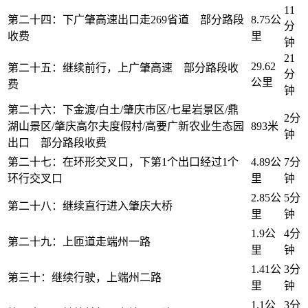
11
第二十四：下广肇高速出口走269省道 部分路段
8.75公
分
收费
里
钟
21
29.62
第二十五：继续前行，上广肇高速 部分路段收
分
公里
费
钟
第二十六：下金渡/白土/肇庆市区/七星岩景区/鼎
2分
湖山景区/肇庆高尔夫度假村/高要广新农业生态园
893米
钟
出口 部分路段收费
第二十七：在环形交叉口，下第1个出口经过1个
4.89公
7分
环行交叉口
里
钟
2.85公
5分
第二十八：继续直行进入肇庆大桥
里
钟
1.9公
4分
第二十九：上匝道走端州一路
里
钟
1.41公
3分
第三十：继续行驶，上端州二路
里
钟
1.1公
3分