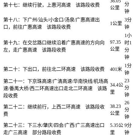
36.05
分
第十七：继续行驶，上惠河高速 该路段收费
公里
钟
第十八：下广州/汕头/小金口/汤泉/广惠高速出
3分
1公里
口，前往广惠高速 该路段收费
钟
1小
97.35
第十九：在交岔路口继续沿着广惠高速的方向向
时1
公里
左，走广惠高速 该路段收费
分
钟
1分
第二十：下出口，前往北二环高速 该路段收费
401米
钟
23
第二十一：下京珠高速/广清高速/华南快线/机场高
34.4公
分
速/番禺大桥/西二环高速出口走北二环高速 该路
里
钟
段收费
26
38.23
第二十二：继续前行，上西二环高速 该路段收
分
公里
费
钟
第二十三：下三水/肇庆/四会/广西/广三高速出口
5.35公
9分
走广三高速 部分路段收费
里
钟