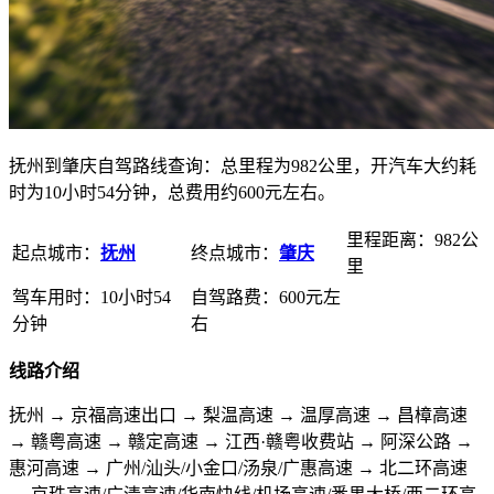
抚州到肇庆自驾路线查询：总里程为982公里，开汽车大约耗
时为10小时54分钟，总费用约600元左右。
里程距离：982公
起点城市：
抚州
终点城市：
肇庆
里
驾车用时：10小时54
自驾路费：600元左
分钟
右
线路介绍
抚州 → 京福高速出口 → 梨温高速 → 温厚高速 → 昌樟高速
→ 赣粤高速 → 赣定高速 → 江西·赣粤收费站 → 阿深公路 →
惠河高速 → 广州/汕头/小金口/汤泉/广惠高速 → 北二环高速