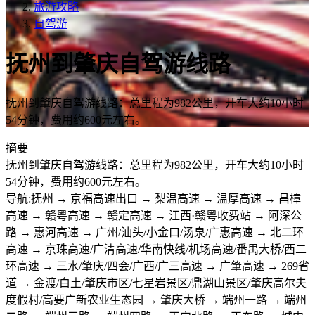
旅游攻略
自驾游
抚州到肇庆自驾游线路
抚州到肇庆自驾游线路：总里程为982公里，开车大约10小时
54分钟，费用约600元左右。
摘要
抚州到肇庆自驾游线路：总里程为982公里，开车大约10小时
54分钟，费用约600元左右。
导航:抚州 → 京福高速出口 → 梨温高速 → 温厚高速 → 昌樟
高速 → 赣粤高速 → 赣定高速 → 江西·赣粤收费站 → 阿深公
路 → 惠河高速 → 广州/汕头/小金口/汤泉/广惠高速 → 北二环
高速 → 京珠高速/广清高速/华南快线/机场高速/番禺大桥/西二
环高速 → 三水/肇庆/四会/广西/广三高速 → 广肇高速 → 269省
道 → 金渡/白土/肇庆市区/七星岩景区/鼎湖山景区/肇庆高尔夫
度假村/高要广新农业生态园 → 肇庆大桥 → 端州一路 → 端州