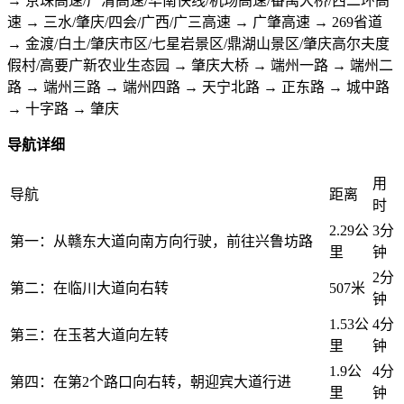
→ 京珠高速/广清高速/华南快线/机场高速/番禺大桥/西二环高
速 → 三水/肇庆/四会/广西/广三高速 → 广肇高速 → 269省道
→ 金渡/白土/肇庆市区/七星岩景区/鼎湖山景区/肇庆高尔夫度
假村/高要广新农业生态园 → 肇庆大桥 → 端州一路 → 端州二
路 → 端州三路 → 端州四路 → 天宁北路 → 正东路 → 城中路
→ 十字路 → 肇庆
导航详细
用
导航
距离
时
2.29公
3分
第一：从赣东大道向南方向行驶，前往兴鲁坊路
里
钟
2分
第二：在临川大道向右转
507米
钟
1.53公
4分
第三：在玉茗大道向左转
里
钟
1.9公
4分
第四：在第2个路口向右转，朝迎宾大道行进
里
钟