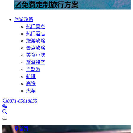
免费定制旅行方案
旅游攻略
热门景点
热门酒店
旅游攻略
景点攻略
美食小吃
旅游特产
自驾游
航班
高铁
火车
0871-65018855
首页