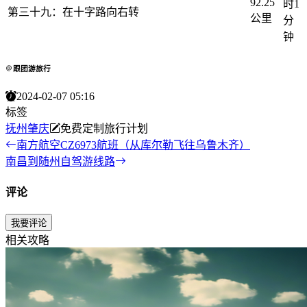
92.25
时1
第三十九：在十字路向右转
公里
分
钟
跟团游旅行
2024-02-07 05:16
标签
抚州
肇庆
免费定制旅行计划
南方航空CZ6973航班（从库尔勒飞往乌鲁木齐）
南昌到随州自驾游线路
评论
我要评论
相关攻略