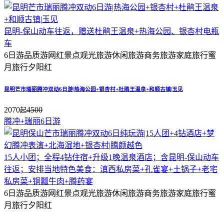
昆明-保山动车往返，赠送杜鹃王温泉+热海公园、银杏村电瓶
车
6日游
品质游
网红景点
观光旅游
休闲旅游
商务旅游
家庭旅行
蜜
月旅行
夕阳红
昆明芒市瑞丽腾冲双动6日游|热海公园+银杏村+杜鹃王温泉+和顺古镇|玉见
2070
4500
起
腾冲+瑞丽6日游
15人小团；全程4钻住宿+升级1晚温泉酒店；含昆明-保山动车
往返；安排当地特色美食：滇西私房菜+孔雀宴+土锅子+老宅
私房菜+铜瓢牛肉+腾药宴
6日游
品质游
网红景点
观光旅游
休闲旅游
商务旅游
家庭旅行
蜜
月旅行
夕阳红