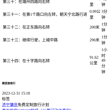
第三十：在端州四路向右转
里
钟
0.99公
3分
第三十一：在第1个路口向左转，朝天宁北路行进
里
钟
1分
第三十二：在正东路向右转
200米
钟
1分
第三十三：继续行驶，上城中路
296米
钟
1小
时
91.62
49
第三十四：在十字路向右转
公里
分
钟
跟团游旅行
2023-12-31 15:18
标签
济宁
肇庆
免费定制旅行计划