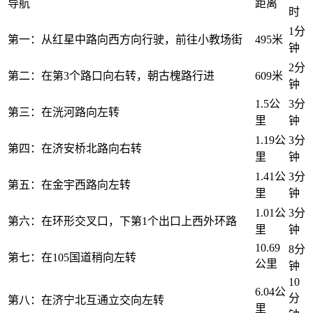
导航
距离
时
1分
第一：从红星中路向西方向行驶，前往小教场街
495米
钟
2分
第二：在第3个路口向右转，朝古槐路行进
609米
钟
1.5公
3分
第三：在洸河路向左转
里
钟
1.19公
3分
第四：在济安桥北路向右转
里
钟
1.41公
3分
第五：在金宇西路向左转
里
钟
1.01公
3分
第六：在环形交叉口，下第1个出口上西外环路
里
钟
10.69
8分
第七：在105国道稍向左转
公里
钟
10
6.04公
分
第八：在济宁北互通立交向左转
里