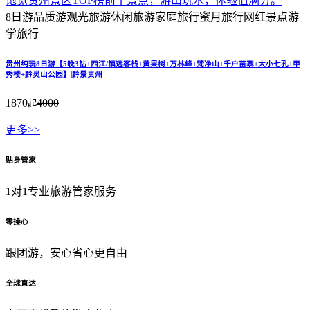
饱览贵州景区TOP榜前十景点，游山玩水，体验值满分。
8日游
品质游
观光旅游
休闲旅游
家庭旅行
蜜月旅行
网红景点
游
学旅行
贵州纯玩8日游【5晚3钻+西江/镇远客栈+黄果树+万林峰+梵净山+千户苗寨+大小七孔+甲
秀楼+黔灵山公园】|黔景贵州
1870
4000
起
更多>>
贴身管家
1对1专业旅游管家服务
零操心
跟团游，安心省心更自由
全球直达