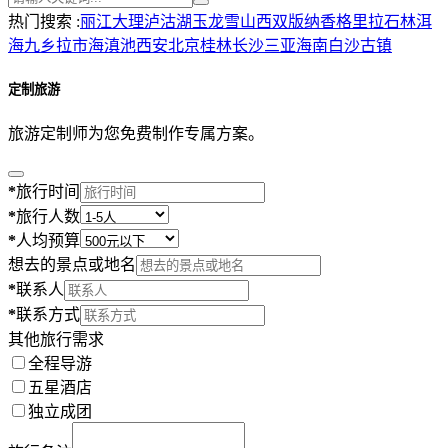
热门搜索 :
丽江
大理
泸沽湖
玉龙雪山
西双版纳
香格里拉
石林
洱
海
九乡
拉市海
滇池
西安
北京
桂林
长沙
三亚
海南
白沙古镇
定制旅游
旅游定制师为您免费制作专属方案。
*
旅行时间
*
旅行人数
*
人均预算
想去的景点或地名
*
联系人
*
联系方式
其他旅行需求
全程导游
五星酒店
独立成团