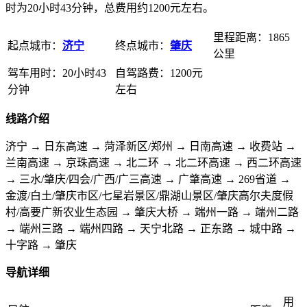
时为20小时43分钟，总费用约1200元左右。
里程距离：1865
起点城市：
济宁
终点城市：
肇庆
公里
驾车用时：20小时43
自驾路费：1200元
分钟
左右
线路介绍
济宁 → 日东高速 → 菏泽新区/郑州 → 日南高速 → 收费站 →
兰南高速 → 京珠高速 → 北二环 → 北二环高速 → 西二环高速
→ 三水/肇庆/四会/广西/广三高速 → 广肇高速 → 269省道 →
金渡/白土/肇庆市区/七星岩景区/鼎湖山景区/肇庆高尔夫度假
村/高要广新农业生态园 → 肇庆大桥 → 端州一路 → 端州二路
→ 端州三路 → 端州四路 → 天宁北路 → 正东路 → 城中路 →
十字路 → 肇庆
导航详细
用