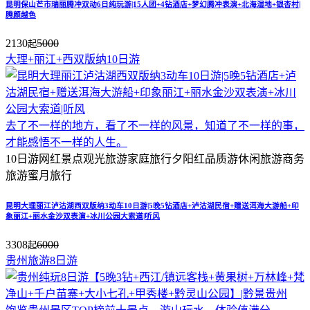
昆明保山芒市瑞丽腾冲双动6日纯玩游|15人团+4钻酒店+梦幻腾冲表演+北海湿地+银杏村|
腾颜越色
2130
5000
起
大理+丽江+西双版纳10日游
去了不一样的地方，看了不一样的风景，知道了不一样的事，
才能感悟不一样的人生。
10日游
网红景点
观光旅游
家庭旅行
夕阳红
品质游
休闲旅游
商务
旅游
蜜月旅行
昆明大理丽江泸沽湖西双版纳3动车10日游|5晚5钻酒店+泸沽湖民宿+赠送洱海大游船+印
象丽江+丽水金沙双表演+冰川公园大索道|听风
3308
6000
起
贵州旅游8日游