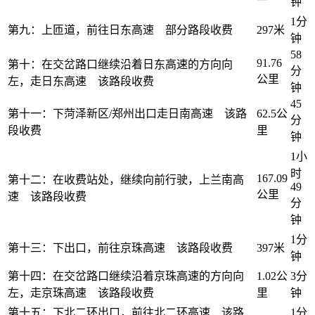
钟
1分
第九：上匝道，前往日东高速 部分路段收费
297米
钟
58
91.76
第十：在交岔路口继续沿着日东高速的方向向
分
公里
左，走日东高速 该路段收费
钟
45
第十一：下菏泽新区/郑州出口走日南高速 该路
62.5公
分
段收费
里
钟
1小
时
167.09
第十二：在收费站处，继续向前行驶，上兰南高
49
公里
速 该路段收费
分
钟
1分
第十三：下出口，前往京珠高速 该路段收费
397米
钟
第十四：在交岔路口继续沿着京珠高速的方向向
1.02公
3分
左，走京珠高速 该路段收费
里
钟
第十五：下北二环出口，前往北二环高速 该路
1分