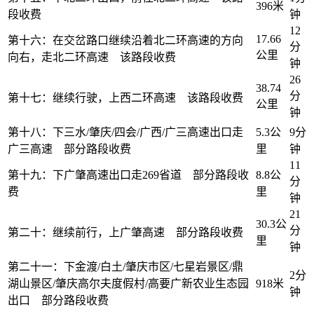
396米
段收费
钟
12
17.66
第十六：在交岔路口继续沿着北二环高速的方向
分
公里
向右，走北二环高速 该路段收费
钟
26
38.74
分
第十七：继续行驶，上西二环高速 该路段收费
公里
钟
第十八：下三水/肇庆/四会/广西/广三高速出口走
5.3公
9分
广三高速 部分路段收费
里
钟
11
第十九：下广肇高速出口走269省道 部分路段收
8.8公
分
费
里
钟
21
30.3公
分
第二十：继续前行，上广肇高速 部分路段收费
里
钟
第二十一：下金渡/白土/肇庆市区/七星岩景区/鼎
2分
湖山景区/肇庆高尔夫度假村/高要广新农业生态园
918米
钟
出口 部分路段收费