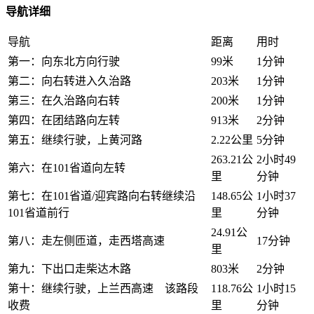
导航详细
导航
距离
用时
第一：向东北方向行驶
99米
1分钟
第二：向右转进入久治路
203米
1分钟
第三：在久治路向右转
200米
1分钟
第四：在团结路向左转
913米
2分钟
第五：继续行驶，上黄河路
2.22公里
5分钟
263.21公
2小时49
第六：在101省道向左转
里
分钟
第七：在101省道/迎宾路向右转继续沿
148.65公
1小时37
101省道前行
里
分钟
24.91公
第八：走左侧匝道，走西塔高速
17分钟
里
第九：下出口走柴达木路
803米
2分钟
第十：继续行驶，上兰西高速 该路段
118.76公
1小时15
收费
里
分钟