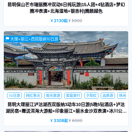
庭旅行
蜜月旅行
夕阳红
昆明保山芒市瑞丽腾冲双动6日纯玩游|15人团+4钻酒店+梦幻
腾冲表演+北海湿地+银杏村|腾颜越色
2130
5000
起
15人小团；全程4钻住宿+升级1晚温泉酒店；含昆明-保山动车往
返；安排当地特色美食：滇西私房菜+孔雀宴+土锅子+老宅私房菜
大理+丽江+西双版纳10日游
+铜瓢牛肉+腾药宴
10日游
网红景点
观光旅游
家庭旅行
夕阳红
品质游
休闲
旅游
商务旅游
蜜月旅行
昆明大理丽江泸沽湖西双版纳3动车10日游|5晚5钻酒店+泸沽
湖民宿+赠送洱海大游船+印象丽江+丽水金沙双表演+冰川公园
大索道|听风
3308
6000
起