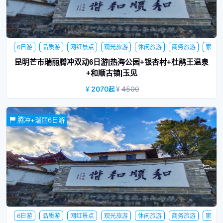
6日游
品质游
网红景点
观光旅游
休闲旅游
商务旅游
家
庭旅行
蜜月旅行
夕阳红
昆明芒市瑞丽腾冲双动6日游|热海公园+银杏村+杜鹃王温泉
+和顺古镇|玉见
2070
4500
起
腾冲+瑞丽6日游
昆明-保山动车往返，赠送杜鹃王温泉+热海公园、银杏村电瓶车
6日游
品质游
网红景点
观光旅游
休闲旅游
商务旅游
家