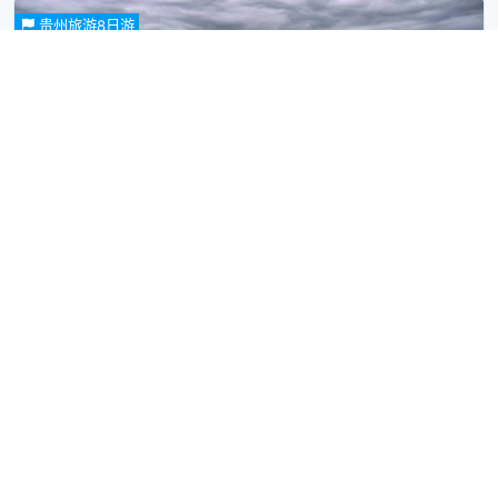
去了不一样的地方，看了不一样的风景，知道了不一样的事，才能
贵州旅游8日游
感悟不一样的人生。
8日游
品质游
观光旅游
休闲旅游
家庭旅行
蜜月旅行
网
红景点
游学旅行
贵州纯玩8日游【5晚3钻+西江/镇远客栈+黄果树+万林峰+梵净
山+千户苗寨+大小七孔+甲秀楼+黔灵山公园】|黔景贵州
1870
4000
起
更多>>
饱览贵州景区TOP榜前十景点，游山玩水，体验值满分。