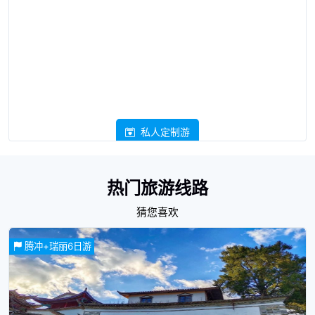
私人定制游
热门旅游线路
猜您喜欢
腾冲+瑞丽6日游