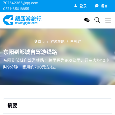
707542365@qq.com
跟团游旅行网
登录
语言
0871-65018855
首页
旅游攻略
自驾游
东阳到邹城自驾游线路
东阳到邹城自驾游线路：总里程为902公里，开车大约10小
时9分钟，费用约700元左右。
摘要