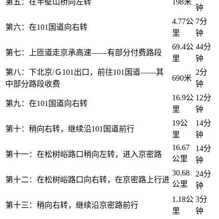
第五：在半壁山桥向左转
198米
钟
4.77公
7分
第六：在101国道向右转
里
钟
69.4公
44分
第七：上匝道走京承高速——有部分付费路段
里
钟
第八：下北京/Ｇ101出口，前往101国道——其
2分
690米
中部分路段收费
钟
16.9公
12分
第九：在101国道向右转
里
钟
19公
14分
第十：稍向右转，继续沿101国道前行
里
钟
16.67
14分
第十一：在松树峪路口稍向左转，进入京密路
公里
钟
30.68
24分
第十二：在松树峪路口向右转，在京密路上行进
公里
钟
1.18公
3分
第十三：稍向右转，继续沿京密路前行
里
钟