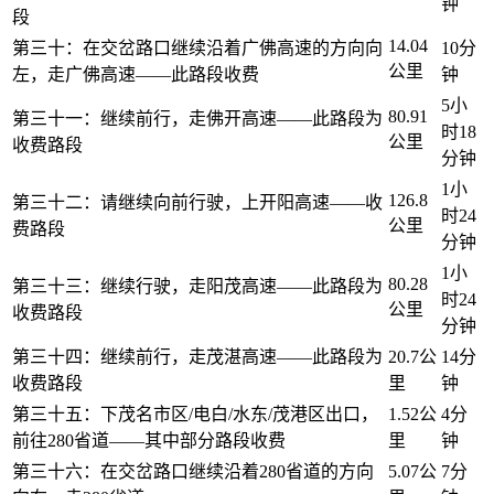
钟
段
14.04
第三十：在交岔路口继续沿着广佛高速的方向向
10分
公里
左，走广佛高速——此路段收费
钟
5小
80.91
第三十一：继续前行，走佛开高速——此路段为
时18
公里
收费路段
分钟
1小
126.8
第三十二：请继续向前行驶，上开阳高速——收
时24
公里
费路段
分钟
1小
80.28
第三十三：继续行驶，走阳茂高速——此路段为
时24
公里
收费路段
分钟
第三十四：继续前行，走茂湛高速——此路段为
20.7公
14分
收费路段
里
钟
第三十五：下茂名市区/电白/水东/茂港区出口，
1.52公
4分
前往280省道——其中部分路段收费
里
钟
第三十六：在交岔路口继续沿着280省道的方向
5.07公
7分