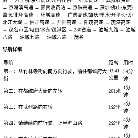
路 → 六里桥/京石高速/岳各庄桥 → 石安高速 → 冀豫收费站
→ 京港澳高速 → 豫南收费站 → 京珠高速 → 深圳/佛山/东莞/
肇庆/北环高速 → 环城高速 → 广佛高速/肇庆/里水/开平/沙贝/
北江大堤 → 佛开高速 → 开阳高速 → 阳茂高速 → 茂湛高速
→ 茂名市区/电白/水东/茂港区 → 280省道 → 油城九路 → 油城
八路 → 油城七路 → 油城六路 → 茂名
导航详细
导航
距离
用时
93.41
第一：从竹林寺街向南方向行驶，前往都统府大
59分
公里
街
钟
1分
第二：在都统府大街向左转
201米
钟
3分
第三：在武烈路向右转
1公里
钟
4分
第四：请继续向前行驶，上半壁山路
2公里
钟
1分