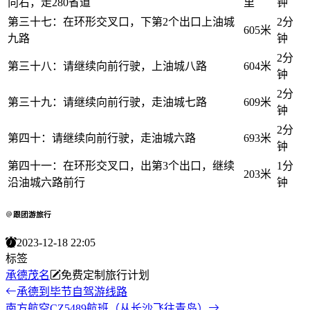
向右，走280省道
里
钟
第三十七：在环形交叉口，下第2个出口上油城
2分
605米
九路
钟
2分
第三十八：请继续向前行驶，上油城八路
604米
钟
2分
第三十九：请继续向前行驶，走油城七路
609米
钟
2分
第四十：请继续向前行驶，走油城六路
693米
钟
第四十一：在环形交叉口，出第3个出口，继续
1分
203米
沿油城六路前行
钟
跟团游旅行
2023-12-18 22:05
标签
承德
茂名
免费定制旅行计划
承德到毕节自驾游线路
南方航空CZ5489航班（从长沙飞往青岛）