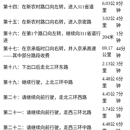
6.03公
8分
第十四：在新农村路口向左转，进入311省道
里
钟
3.02公
4分
第十五：在新农村路口向右转，进入京密路
里
钟
第十六：在第1个路口向左转，继续向311省道行
1分
204米
进
钟
69.17
第十七：在京承临时口向右转，并入京承高速
44分
公里
——其中部分路段收费
钟
2.13公
3分
第十八：下出口后走北三环东路
里
钟
4.48公
6分
第十九：继续行驶，上北三环中路
里
钟
4.45公
7分
第二十：请继续向前行驶，走北三环西路
里
钟
3.74公
5分
第二十一：请继续向前行驶，走西三环北路
里
钟
4.48公
6分
第二十二：请继续向前行驶，走西三环中路