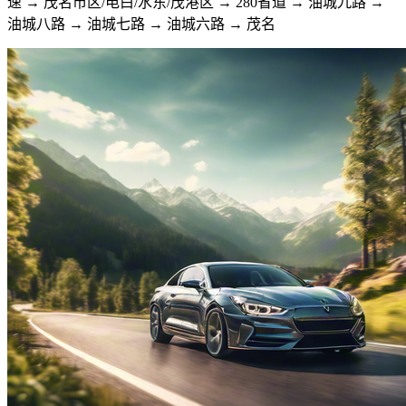
速 → 茂名市区/电白/水东/茂港区 → 280省道 → 油城九路 →
油城八路 → 油城七路 → 油城六路 → 茂名