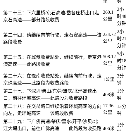
里
钟
2小
260.1
第二十三：下六里桥/京石高速/岳各庄桥出口走
时48
公里
京石高速——部分路段收费
分钟
2小
224.72
第二十四：请继续向前行驶，走石安高速——该
时21
公里
路段收费
分钟
5小
508.12
第二十五：在冀豫收费站处，继续前行，走京港
时18
公里
澳高速——此路段收费
分钟
第二十六：在豫南收费站处，继续向前行驶，走
3分
1公里
京珠高速——此路段为收费路段
钟
第二十七：下深圳/佛山/东莞/肇庆/北环高速出
1分
408米
口，前往环城高速——此路段为收费路段
钟
17.36
第二十八：在交岔路口继续沿着环城高速的方向
13分
公里
向左，走环城高速——该路段收费
钟
第二十九：下广佛高速/肇庆/里水/开平/沙贝/北
1分
江大堤出口，前往广佛高速——此路段为收费路
406米