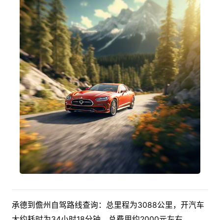
承德到儋州自驾路线查询：总里程为3088公里，开汽车
大约耗时为34小时18分钟，总费用约2000元左右。