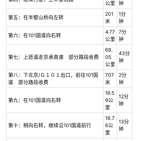
公里
钟
201
1分
第五：在半壁山桥向左转
米
钟
4.77
7分
第六：在101国道向右转
公里
钟
68.
43分
第七：上匝道走京承高速 部分路段收费
05
钟
公里
第八：下北京/Ｇ１０１出口，前往101国
707
2分
道 部分路段收费
米
钟
16.5
12分
第九：在101国道向右转
9公
钟
里
18.7
13分
第十：稍向右转，继续沿101国道前行
6公
钟
里