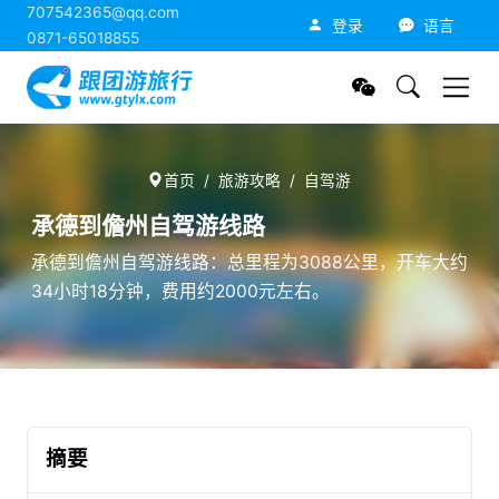
707542365@qq.com
跟团游旅行网
登录
语言
0871-65018855
首页
旅游攻略
自驾游
承德到儋州自驾游线路
承德到儋州自驾游线路：总里程为3088公里，开车大约
34小时18分钟，费用约2000元左右。
摘要