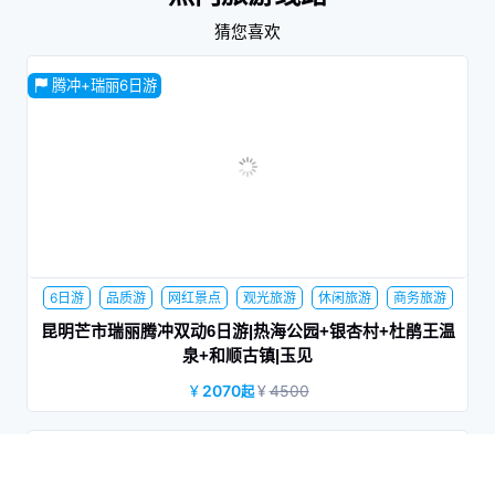
猜您喜欢
腾冲+瑞丽6日游
6日游
品质游
网红景点
观光旅游
休闲旅游
商务旅游
家庭旅行
蜜月旅行
夕阳红
昆明芒市瑞丽腾冲双动6日游|热海公园+银杏村+杜鹃王温
泉+和顺古镇|玉见
2070
4500
起
昆明-保山动车往返，赠送杜鹃王温泉+热海公园、银杏村电瓶
腾冲+瑞丽6日游
车