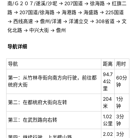
南/Ｇ２０７/遂溪/沙坭 → 207国道 → 徐海路 → 红旗二
路 → 207国道/徐海路 → 海港路 → 海盛路 → 225国道
→ 西线高速 → 儋州/洋浦 → 洋浦立交 → 308省道 → 文
化北路 → 中兴大街 → 儋州
导航详细
导航
距离
用时
94.7
第一：从竹林寺街向南方向行驶，前往都
60分
4公
统府大街
钟
里
204
1分
第二：在都统府大街向左转
米
钟
1.02
3分
第三：在武烈路向右转
公里
钟
2.02
3分
第四：继续行驶，上半壁山路