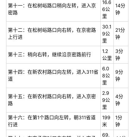
16.6
第十一：在松树峪路口稍向左转，进入京
14分
6公
密路
钟
里
30.1
第十二：在松树峪路口向右转，在京密路
21分
9公
上行进
钟
里
1.2
3分
第十三：稍向右转，继续沿京密路前行
公里
钟
6.0
第十四：在新农村路口向左转，进入311省
9分
8公
道
钟
里
2.9
第十五：在新农村路口向右转，进入京密
4分
9公
路
钟
里
第十六：在第1个路口向左转，朝311省道
199
1分
行进
米
钟
69.