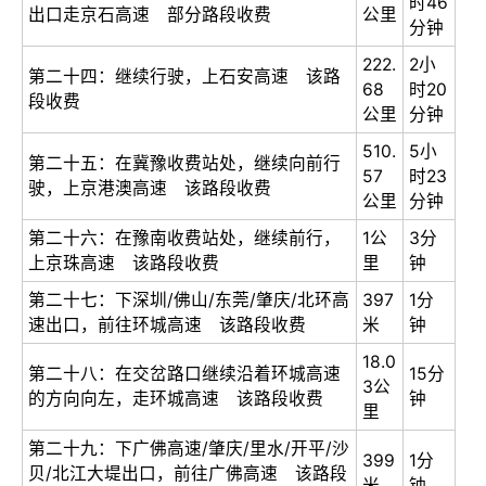
时46
出口走京石高速 部分路段收费
公里
分钟
222.
2小
第二十四：继续行驶，上石安高速 该路
68
时20
段收费
公里
分钟
510.
5小
第二十五：在冀豫收费站处，继续向前行
57
时23
驶，上京港澳高速 该路段收费
公里
分钟
第二十六：在豫南收费站处，继续前行，
1公
3分
上京珠高速 该路段收费
里
钟
第二十七：下深圳/佛山/东莞/肇庆/北环高
397
1分
速出口，前往环城高速 该路段收费
米
钟
18.0
第二十八：在交岔路口继续沿着环城高速
15分
3公
的方向向左，走环城高速 该路段收费
钟
里
第二十九：下广佛高速/肇庆/里水/开平/沙
399
1分
贝/北江大堤出口，前往广佛高速 该路段
米
钟