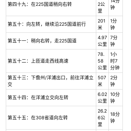
14分
第四十九：在225国道稍向右转
2公
钟
里
201
1分
第五十：向左转，继续沿225国道前行
米
钟
4.97
7分
第五十一：稍向右转，走225国道
公里
钟
78.
1小
第五十二：上匝道走西线高速
58
时7
公里
分钟
第五十三：下儋州/洋浦出口，前往洋浦立
507
2分
交
米
钟
6.02
10分
第五十四：在洋浦立交向左转
公里
钟
26.2
18分
第五十五：在308省道向左转
6公
钟
里