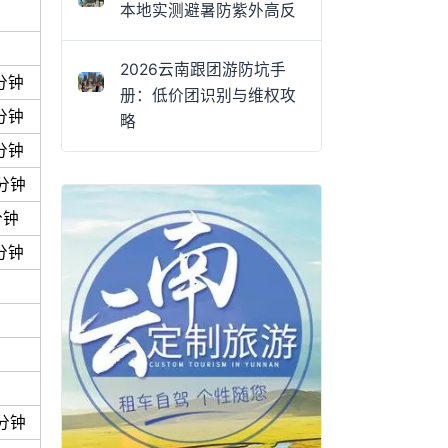
本地实测避暑防紫外高反
2026云南跟团游防坑手
分钟
册：低价团识别与维权攻
分钟
略
分钟
5分钟
分钟
分钟
0分钟