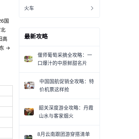
火车
26国
/北
最新攻略
阳高
东 →
偃师葡萄采摘全攻略：一
口爆汁的中原鲜甜名片
中国国航促销全攻略：特
价机票这样抢
韶关深度游全攻略：丹霞
山水与客家烟火
8月云南跟团游穿搭清单