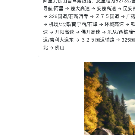
阿里到佛山自驾游线路：总里程为5273公里
导航:阿里 → 楚大高速 → 安楚高速 → 昆安高
→ 326国道/石新汽专 → Ｚ７５国道 → 广
→ 机场/北海/南宁西/石埠 → 环城高速 → 
速 → 开阳高速 → 佛开高速 → 乐从/西樵/
道/吉利大道东 → ３２５国道辅路 → 325
北 → 佛山