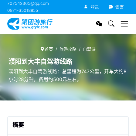
707542365@qq.com
跟团游旅行网
登录
语言
0871-65018855
首页
旅游攻略
自驾游
濮阳到大丰自驾游线路
濮阳到大丰自驾游线路：总里程为747公里，开车大约8
小时28分钟，费用约500元左右。
摘要