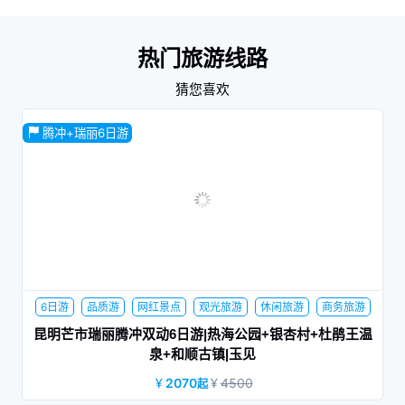
热门旅游线路
猜您喜欢
腾冲+瑞丽6日游
6日游
品质游
网红景点
观光旅游
休闲旅游
商务旅游
家庭旅行
蜜月旅行
夕阳红
昆明芒市瑞丽腾冲双动6日游|热海公园+银杏村+杜鹃王温
泉+和顺古镇|玉见
2070
4500
起