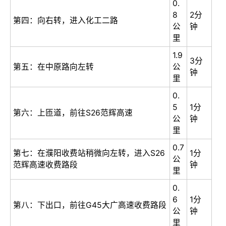
0.
8
2分
第四：向右转，进入化工二路
公
钟
里
1.9
3分
第五：在中原路向左转
公
钟
里
0.
5
1分
第六：上匝道，前往S26范辉高速
公
钟
里
0.7
第七：在濮阳收费站稍微向左转，进入S26
1分
公
范辉高速收费路段
钟
里
0.
6
1分
第八：下出口，前往G45大广高速收费路段
公
钟
里