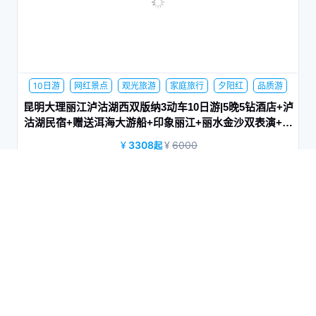
10日游
网红景点
观光旅游
家庭旅行
夕阳红
品质游
休闲旅游
商务旅游
蜜月旅行
昆明大理丽江泸沽湖西双版纳3动车10日游|5晚5钻酒店+泸
沽湖民宿+赠送洱海大游船+印象丽江+丽水金沙双表演+冰
川公园大索道|听风
3308
6000
起
去了不一样的地方，看了不一样的风景，知道了不一样的事，
贵州旅游8日游
才能感悟不一样的人生。