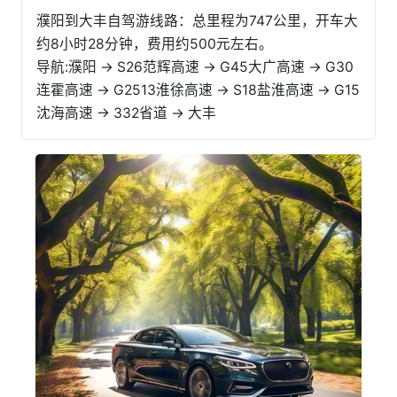
濮阳到大丰自驾游线路：总里程为747公里，开车大
约8小时28分钟，费用约500元左右。
导航:濮阳 → S26范辉高速 → G45大广高速 → G30
连霍高速 → G2513淮徐高速 → S18盐淮高速 → G15
沈海高速 → 332省道 → 大丰