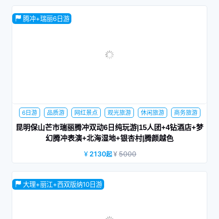
昆明-保山动车往返，赠送杜鹃王温泉+热海公园、银杏村电瓶
腾冲+瑞丽6日游
车
6日游
品质游
网红景点
观光旅游
休闲旅游
商务旅游
家庭旅行
蜜月旅行
夕阳红
昆明保山芒市瑞丽腾冲双动6日纯玩游|15人团+4钻酒店+梦
幻腾冲表演+北海湿地+银杏村|腾颜越色
2130
5000
起
15人小团；全程4钻住宿+升级1晚温泉酒店；含昆明-保山动车
往返；安排当地特色美食：滇西私房菜+孔雀宴+土锅子+老宅
大理+丽江+西双版纳10日游
私房菜+铜瓢牛肉+腾药宴