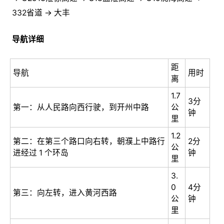
332省道 → 大丰
导航详细
距
导航
用时
离
1.7
3分
第一：从人民路向西行驶，到开州中路
公
钟
里
1.2
第二：在第三个路口向右转，朝濮上中路行
2分
公
进经过 1 个环岛
钟
里
3.
0
4分
第三：向左转，进入黄河西路
公
钟
里