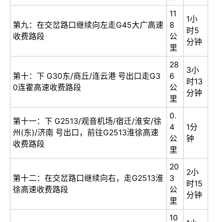
11
1小
第九：在交岔路口继续向左走G45大广高速
8
时5
收费路段
公
分钟
里
28
3小
第十：下 G30东/商丘/连云港 号出口走G3
6
时13
0连霍高速收费路段
公
分钟
里
0.
第十一：下 G2513/观音机场/宿迁/淮安/徐
4
1分
州(东)/济南 号出口，前往G2513淮徐高速
公
钟
收费路段
里
20
2小
第十二：在交岔路口继续向右，走G2513淮
3
时15
徐高速收费路段
公
分钟
里
10