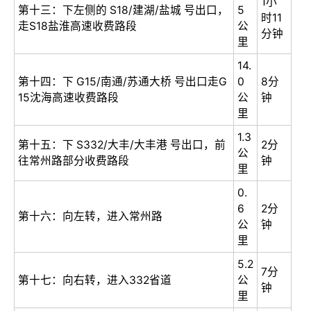
1小
第十三：下左侧的 S18/建湖/盐城 号出口，
5
时11
走S18盐淮高速收费路段
公
分钟
里
14.
第十四：下 G15/南通/苏通大桥 号出口走G
0
8分
15沈海高速收费路段
公
钟
里
1.3
第十五：下 S332/大丰/大丰港 号出口，前
2分
公
往常州路部分收费路段
钟
里
0.
6
2分
第十六：向左转，进入常州路
公
钟
里
5.2
7分
第十七：向右转，进入332省道
公
钟
里