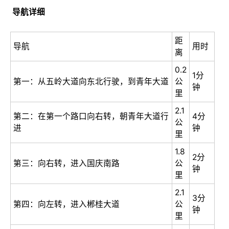
导航详细
距
导航
用时
离
0.2
1分
第一：从五岭大道向东北行驶，到青年大道
公
钟
里
2.1
第二：在第一个路口向右转，朝青年大道行
4分
公
进
钟
里
1.8
2分
第三：向右转，进入国庆南路
公
钟
里
2.1
3分
第四：向左转，进入郴桂大道
公
钟
里