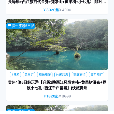
头等舱+西江旅拍代金券+梵净山+黄果树+小七孔】|非凡梵
净山
3020
4000
起
贵州旅游新概念，一次出行，体验贵州精华景点，光阴荏苒，
贵州旅游5日游
岁月如梭。趁时光未老，赴一场山水之约。
5日游
品质游
观光旅游
休闲旅游
家庭旅行
蜜月旅行
游学旅行
亲子游
网红景点
贵州4晚5日纯玩游【升级1晚西江风情客栈+黄果树瀑布+荔
波小七孔+西江千户苗寨】|快旅贵州
黄果树大瀑布—享有“中华第一瀑”之盛誉，可以从上、下、前、
1820
3000
起
后、左、右六个方位观赏。 荔波小七孔—地球腰带上的绿宝
石，融山、水、洞、湖、瀑为一体，巧夺天工，浑然天成。 西
江千户苗寨—目前中国乃至全世界最大的苗族聚居村寨。观苗
贵州旅游5日游