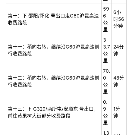
59
6小
第十：下 邵阳/怀化 号出口走G60沪昆高速
6
时56
收费路段
公
分钟
里
3
第十一：稍向右转，继续沿G60沪昆高速前
3.7
24分
行收费路段
公
钟
里
70.
第十二：稍向右转，继续沿G60沪昆高速前
0
48分
行收费路段
公
钟
里
0.
第十三：下 G320/两所屯/安顺东 号出口，
9
1分
前往黄果树大街部分收费路段
公
钟
里
1.3