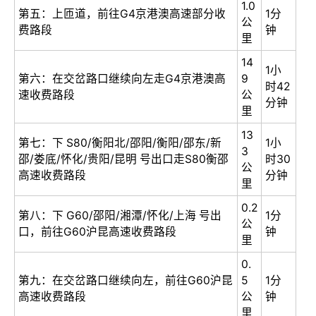
1.0
第五：上匝道，前往G4京港澳高速部分收
1分
公
费路段
钟
里
14
1小
第六：在交岔路口继续向左走G4京港澳高
9
时42
速收费路段
公
分钟
里
13
第七：下 S80/衡阳北/邵阳/衡阳/邵东/新
1小
3
邵/娄底/怀化/贵阳/昆明 号出口走S80衡邵
时30
公
高速收费路段
分钟
里
0.2
第八：下 G60/邵阳/湘潭/怀化/上海 号出
1分
公
口，前往G60沪昆高速收费路段
钟
里
0.
第九：在交岔路口继续向左，前往G60沪昆
5
1分
高速收费路段
公
钟
里