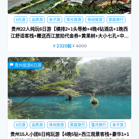
6日游
品质游
亲子游
观光旅游
休闲旅游
家庭旅行
蜜月旅行
游学旅行
网红景点
贵州22人纯玩6日游【横排2+1头等舱+4晚4钻酒店+1晚西
江舒适客栈+赠送西江旅拍代金券+黄果树+大小七孔+中国
天眼+独山天洞+千户苗寨】|慧眼识黔
2320
4000
起
山之巅，水之光，民之风，黔之情，邀您共赏黔景。观国之重
贵州旅游6日游
器·遇黔程似锦
6日游
品质游
休闲旅游
家庭旅行
蜜月旅行
亲子游
贵州15人小团6日纯玩游【4晚5钻+西江观景客栈+豪华1+1