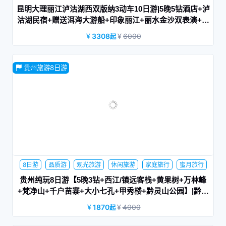
休闲旅游
商务旅游
蜜月旅行
昆明大理丽江泸沽湖西双版纳3动车10日游|5晚5钻酒店+泸
沽湖民宿+赠送洱海大游船+印象丽江+丽水金沙双表演+冰
川公园大索道|听风
3308
6000
起
去了不一样的地方，看了不一样的风景，知道了不一样的事，
贵州旅游8日游
才能感悟不一样的人生。
8日游
品质游
观光旅游
休闲旅游
家庭旅行
蜜月旅行
网红景点
游学旅行
贵州纯玩8日游【5晚3钻+西江/镇远客栈+黄果树+万林峰
+梵净山+千户苗寨+大小七孔+甲秀楼+黔灵山公园】|黔景
贵州
1870
4000
起