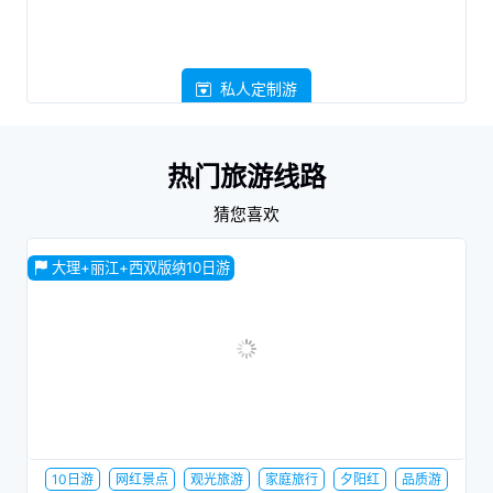
私人定制游
热门旅游线路
猜您喜欢
大理+丽江+西双版纳10日游
10日游
网红景点
观光旅游
家庭旅行
夕阳红
品质游