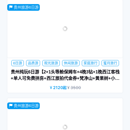
贵州旅游6日游
饱览贵州景区TOP榜前十景点，游山玩水，体验值满分。
6日游
品质游
观光旅游
休闲旅游
家庭旅行
蜜月旅行
亲子游
游学旅行
网红景点
贵州纯玩6日游【2+1头等舱保姆车+4晚3钻+1晚西江客栈
+单人可免费拼房+西江旅拍代金券+梵净山+黄果树+小七
孔+镇远古镇】|惠选梵净山
2120
3500
起
贵州旅游6日游
绿水青山，云飞雾绕，多彩贵州皆美境。