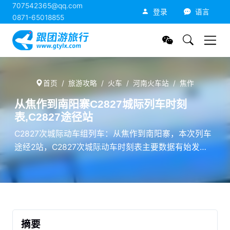
707542365@qq.com
跟团游旅行网
登录
语言
0871-65018855
首页
旅游攻略
火车
河南火车站
焦作
从焦作到南阳寨C2827城际列车时刻
表,C2827途径站
C2827次城际动车组列车：从焦作到南阳寨，本次列车
途经2站，C2827次城际动车时刻表主要数据有始发
站、途径站、终点站名称，到达时间，发车时间，行车
累计用时，停车靠站时间等。
摘要