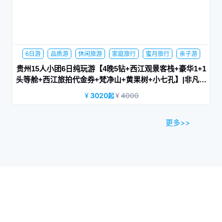
6日游
品质游
休闲旅游
家庭旅行
蜜月旅行
亲子游
贵州15人小团6日纯玩游【4晚5钻+西江观景客栈+豪华1+1
头等舱+西江旅拍代金券+梵净山+黄果树+小七孔】|非凡梵
净山
3020
4000
起
更多>>
贵州旅游新概念，一次出行，体验贵州精华景点，光阴荏苒，
岁月如梭。趁时光未老，赴一场山水之约。