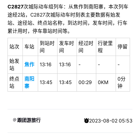
C2827
次城际动车组列车：从焦作到南阳寨，本次列车
途经2站，C2827次城际动车时刻表主要数据有始发
站、途径站、终点站名称，到达时间，发车时间，行车
累计用时，停车靠站时间等。
到站时
发车时
经过时
行驶里
站次
车站
停留
间
间
间
程
始发
焦作
13:16
13:16
-
-
-
站
终点
南阳
0分
13:45
13:45
00:29
0KM
站
寨
钟
跟团游旅行
2023-08-02 05:53