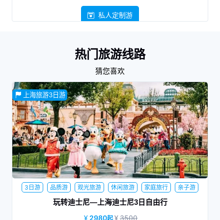
私人定制游
热门旅游线路
猜您喜欢
上海旅游3日游
3日游
品质游
观光旅游
休闲旅游
家庭旅行
亲子游
玩转迪士尼—上海迪士尼3日自由行
2980
3500
起