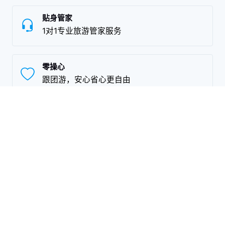
贴身管家
1对1专业旅游管家服务
零操心
跟团游，安心省心更自由
全球直达
上万家优质旅游合作商
独家资源
独家资源，高性价比