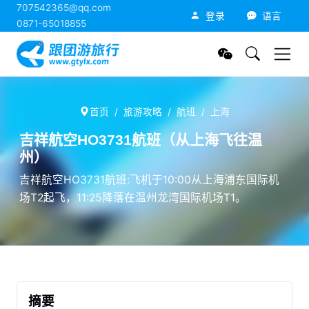
707542365@qq.com
跟团游旅行网
登录
语言
0871-65018855
首页
旅游攻略
航班
上海
吉祥航空HO3731航班（从上海飞往温
州）
吉祥航空HO3731航班:飞机于10:00从上海浦东国际机
场T2起飞，11:25降落在温州龙湾国际机场T1。
摘要