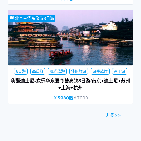
欢迎来到一个前所未见的神奇世界 ，在此点亮您的心中奇梦。
北京＋华东旅游8日游
这就是上海迪士尼乐园 ，无论老幼 ， 都可以在此感受充满创
造力、冒险和刺激的乐趣！
8日游
品质游
观光旅游
休闲旅游
游学旅行
亲子游
嗨翻迪士尼-欢乐华东夏令营高铁8日游/南京+迪士尼+苏州
+上海+杭州
5980
7000
起
苏沪杭—这里是“江南鱼米之乡，山清水秀之处，历史文物之
都，名人荟萃之地”。
更多>>