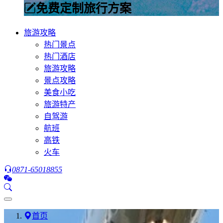
免费定制旅行方案
旅游攻略
热门景点
热门酒店
旅游攻略
景点攻略
美食小吃
旅游特产
自驾游
航班
高铁
火车
0871-65018855
首页