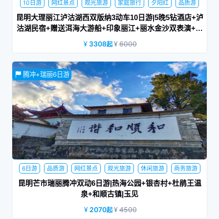
10日游
网红景点
观光旅游
家庭旅行
夕阳红
品质游
休闲旅游
商务旅游
蜜月旅行
昆明大理丽江泸沽湖西双版纳3动车10日游|5晚5钻酒店+泸
沽湖民宿+赠送洱海大游船+印象丽江+丽水金沙双表演+冰
川公园大索道|听风
3308
6000
起
去了不一样的地方，看了不一样的风景，知道了不一样的事，
腾冲+瑞丽6日游
才能感悟不一样的人生。
6日游
品质游
网红景点
观光旅游
休闲旅游
商务旅游
家庭旅行
蜜月旅行
夕阳红
昆明芒市瑞丽腾冲双动6日游|热海公园+银杏村+杜鹃王温
泉+和顺古镇|玉见
2070
4500
起