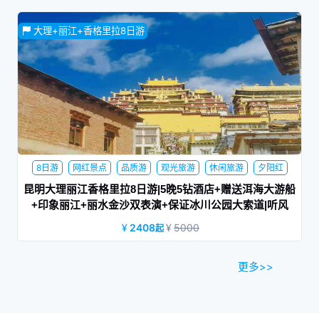
昆明-保山动车往返，赠送杜鹃王温泉+热海公园、银杏村电瓶
大理+丽江+香格里拉8日游
车
8日游
网红景点
品质游
观光旅游
休闲旅游
夕阳红
家庭旅行
商务旅游
蜜月旅行
昆明大理丽江香格里拉8日游|5晚5钻酒店+赠送洱海大游船
+印象丽江+丽水金沙双表演+保证冰川公园大索道|听风
2408
5000
起
更多>>
独克宗古城是中国保存得最好最大的藏民居群独克宗古城有一
个神秘且浪漫的别称—月光城让我们一起探索月光城