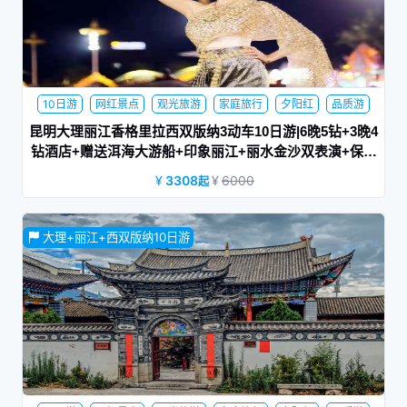
10日游
网红景点
观光旅游
家庭旅行
夕阳红
品质游
休闲旅游
商务旅游
蜜月旅行
昆明大理丽江香格里拉西双版纳3动车10日游|6晚5钻+3晚4
钻酒店+赠送洱海大游船+印象丽江+丽水金沙双表演+保证
冰川公园大索道|听风
3308
6000
起
虎跳峡高路，山立地而起，气势磅礴，脚底下三江并流，它在
大理+丽江+西双版纳10日游
横断山脉的腹地，在玉龙雪山与哈巴雪山之间。