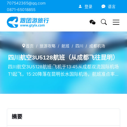
707542365@qq.com
跟团游旅行网
登录
语言
0871-65018855
首页
旅游攻略
航班
四川
成都机场
四川航空3U5128航班（从成都飞往昆明）
四川航空3U5128航班:飞机于13:45从成都双流国际机场
T1起飞，15:20降落在昆明长水国际机场，航班准点率
为98%。
摘要