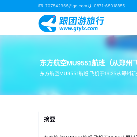
707542365@qq.com
0871-65018855
东方航空MU9551航班（从郑州
东方航空MU9551航班:飞机于16:25从郑
摘要