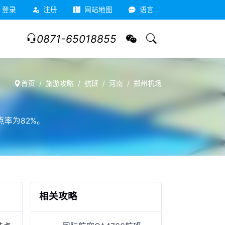
登录
注册
网站地图
语言
0871-65018855
首页
旅游攻略
航班
河南
郑州机场
点率为82%。
相关攻略