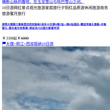
横断山脉的腹地，在玉龙雪山与哈巴雪山之间。
10日游
网红景点
观光旅游
家庭旅行
夕阳红
品质游
休闲旅游
商务
旅游
蜜月旅行
昆明大理丽江香格里拉西双版纳3动车10日游|6晚5钻+3晚4钻酒店+赠送洱海大游船+印象
丽江+丽水金沙双表演+保证冰川公园大索道|听风
3308
6000
起
大理+丽江+西双版纳10日游