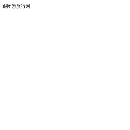
跟团游旅行网