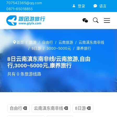
707542365@qq.com
跟团游旅行网
登录
语言
0871-65018855
首页
旅游
自由行
云南旅游
云南滇东南非线
8日游
3000~5000元
康养旅行
8日云南滇东南非线/云南旅游,自由
行,3000~5000元,康养旅行
共有 0 条旅游线路
自由行
云南滇东南非线
8日游