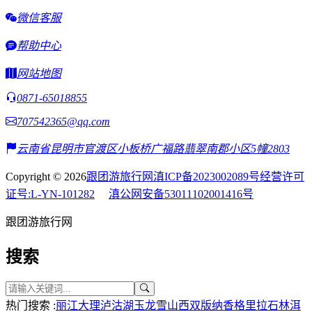
微信客服
帮助中心
网站地图
0871-65018855
707542365@qq.com
云南省昆明市官渡区小板桥广福路翡翠南郡小区5幢2803
Copyright © 2026
跟团游旅行网
滇ICP备2023002089号
经营许可
证号:L-YN-101282
滇公网安备53011102001416号
跟团游旅行网
搜索
热门搜索 :
丽江
大理
泸沽湖
玉龙雪山
西双版纳
香格里拉
石林
洱