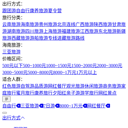
出行方式：
跟团游
自由行
康养旅游
夏令营
旅行分类：
云南旅游
海南旅游
贵州旅游
北京连线
广西旅游
陕西旅游
甘肃旅
游
湖南旅游
四川旅游
上海旅游
福建旅游
江西旅游
东北旅游
新疆
旅游
西藏旅游
游船旅游专线
进藏旅游路线
海南旅游：
三亚旅游
价格区间：
500元以下
500~1000元
1000~1500元
1500~2000元
2000~3000元
3000~5000元
5000~8000元
8000~1万元
1万元以上
适合人群：
红色旅游
自驾游
品质游
网红餐厅
观光旅游
休闲旅游
商务旅游
家
庭旅行
蜜月旅行
康养旅行
夕阳红
亲子游
游学旅行
网红景点
自由行
三亚旅游
7日游
8000~1万元
网红餐厅
出行方式