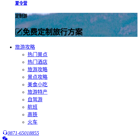
夏令营
定制游
免费定制旅行方案
旅游攻略
热门景点
热门酒店
旅游攻略
景点攻略
美食小吃
旅游特产
自驾游
航班
高铁
火车
0871-65018855