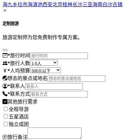
海
九乡
拉市海
滇池
西安
北京
桂林
长沙
三亚
海南
白沙古镇
定制旅游
旅游定制师为您免费制作专属方案。
*
旅行时间
*
旅行人数
*
人均预算
想去的景点或地名
*
联系人
*
联系方式
其他旅行需求
全程导游
五星酒店
独立成团
旅行备注