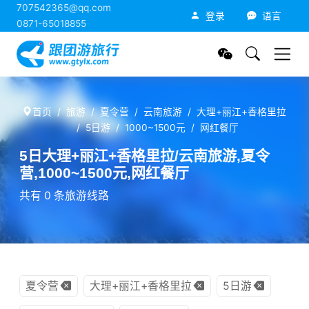
707542365@qq.com
跟团游旅行网
登录
语言
0871-65018855
首页
旅游
夏令营
云南旅游
大理+丽江+香格里拉
5日游
1000~1500元
网红餐厅
5日大理+丽江+香格里拉/云南旅游,夏令
营,1000~1500元,网红餐厅
共有 0 条旅游线路
夏令营
大理+丽江+香格里拉
5日游