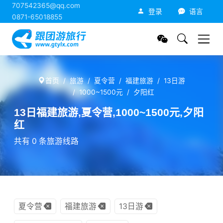
707542365@qq.com
跟团游旅行网
登录
语言
0871-65018855
首页
旅游
夏令营
福建旅游
13日游
1000~1500元
夕阳红
13日福建旅游,夏令营,1000~1500元,夕阳
红
共有 0 条旅游线路
夏令营
福建旅游
13日游