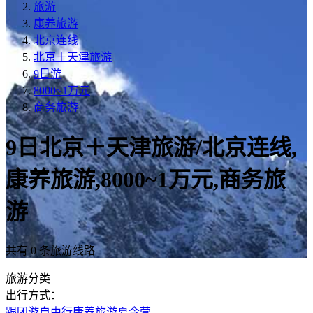
旅游
康养旅游
北京连线
北京＋天津旅游
9日游
8000~1万元
商务旅游
9日北京＋天津旅游/北京连线,
康养旅游,8000~1万元,商务旅
游
共有 0 条旅游线路
旅游分类
出行方式：
跟团游
自由行
康养旅游
夏令营