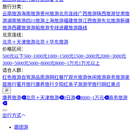
旅行分类：
云南旅游
海南旅游
贵州旅游
北京连线
广西旅游
陕西旅游
甘肃旅
游
湖南旅游
四川旅游
上海旅游
福建旅游
江西旅游
东北旅游
新疆
旅游
西藏旅游
游船旅游专线
进藏旅游路线
北京连线：
北京＋天津旅游
北京＋华东旅游
价格区间：
500元以下
500~1000元
1000~1500元
1500~2000元
2000~3000元
3000~5000元
5000~8000元
8000~1万元
1万元以上
适合人群：
红色旅游
自驾游
品质游
网红餐厅
观光旅游
休闲旅游
商务旅游
家
庭旅行
蜜月旅行
康养旅行
夕阳红
亲子游
游学旅行
网红景点
康养旅游
北京＋天津旅游
9日游
8000~1万元
商务旅游
出行方式
跟团游