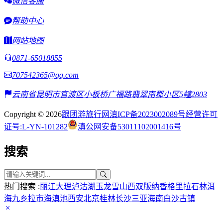
微信客服
帮助中心
网站地图
0871-65018855
707542365@qq.com
云南省昆明市官渡区小板桥广福路翡翠南郡小区5幢2803
Copyright © 2026
跟团游旅行网
滇ICP备2023002089号
经营许可
证号:L-YN-101282
滇公网安备53011102001416号
搜索
热门搜索 :
丽江
大理
泸沽湖
玉龙雪山
西双版纳
香格里拉
石林
洱
海
九乡
拉市海
滇池
西安
北京
桂林
长沙
三亚
海南
白沙古镇