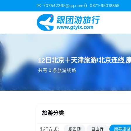
707542365@qq.com
0871-65018855
12日北京＋天津旅游/北京连线,康养
共有 0 条旅游线路
旅游分类
出行方式：
跟团游
自由行
康养旅游