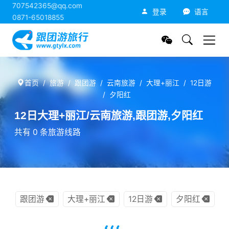
707542365@qq.com
跟团游旅行网
登录
语言
0871-65018855
首页
旅游
跟团游
云南旅游
大理+丽江
12日游
夕阳红
12日大理+丽江/云南旅游,跟团游,夕阳红
共有 0 条旅游线路
跟团游
大理+丽江
12日游
夕阳红