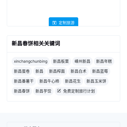
定制旅游
新昌春饼相关关键词
xinchangchunbing
新昌板栗
嵊州新昌
新昌年糕
新昌蛋卷
新昌
新昌榨面
新昌白术
新昌蓝莓
新昌番薯干
新昌牛心柿
新昌花生
新昌玉米饼
新昌春饼
新昌芋饺
免费定制旅行计划