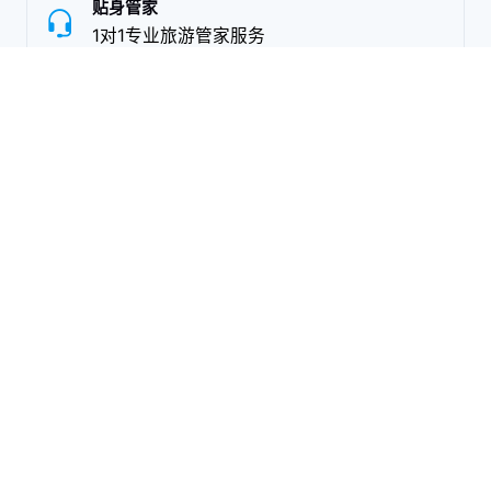
贴身管家
1对1专业旅游管家服务
零操心
跟团游，安心省心更自由
全球直达
上万家优质旅游合作商
独家资源
独家资源，高性价比