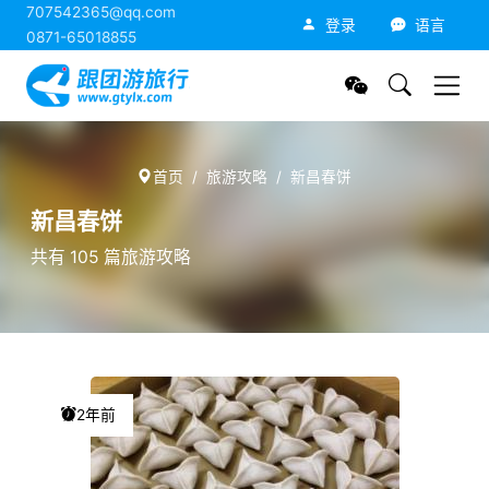
707542365@qq.com
跟团游旅行网
登录
语言
0871-65018855
首页
旅游攻略
新昌春饼
新昌春饼
共有 105 篇旅游攻略
2年前