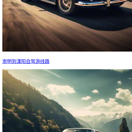
崇明到溧阳自驾游线路