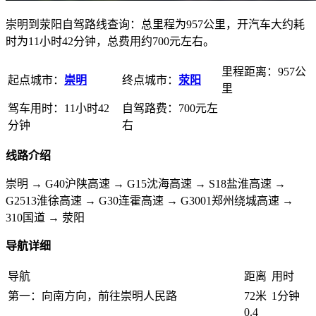
崇明到荥阳自驾路线查询：总里程为957公里，开汽车大约耗
时为11小时42分钟，总费用约700元左右。
里程距离：957公
起点城市：
崇明
终点城市：
荥阳
里
驾车用时：11小时42
自驾路费：700元左
分钟
右
线路介绍
崇明 → G40沪陕高速 → G15沈海高速 → S18盐淮高速 →
G2513淮徐高速 → G30连霍高速 → G3001郑州绕城高速 →
310国道 → 荥阳
导航详细
导航
距离
用时
第一：向南方向，前往崇明人民路
72米
1分钟
0.4