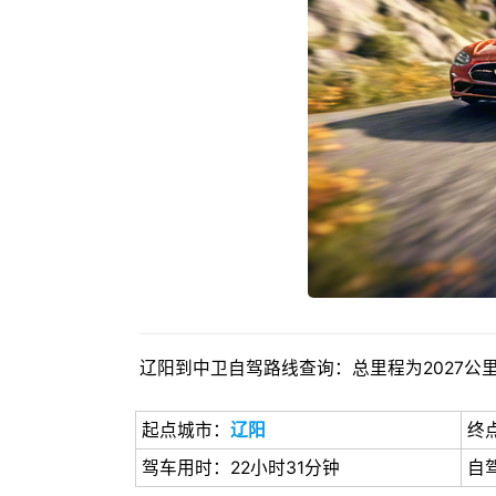
辽阳到中卫自驾路线查询：总里程为2027公里
起点城市：
辽阳
终
驾车用时：22小时31分钟
自