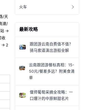
火车
路/天
高速/
最新攻略
站 →
梁收
跟团游云南自费值不值？
→ 2
骑马索道演出游船全解
云南跟团游餐标真相：15-
50元/餐差多远？附美食清
单
偃师葡萄采摘全攻略：一
口爆汁的中原鲜甜名片