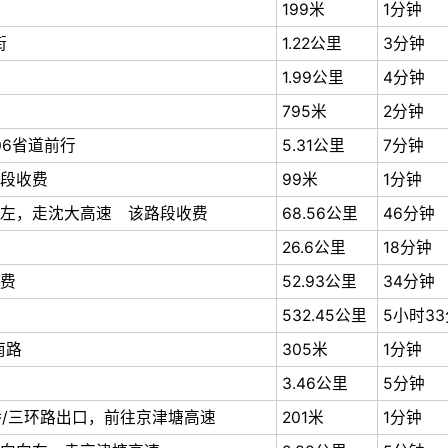
199米
1分钟
街
1.22公里
3分钟
1.99公里
4分钟
795米
2分钟
06省道前行
5.31公里
7分钟
段收费
99米
1分钟
左，走沈大高速 该路段收费
68.56公里
46分钟
26.6公里
18分钟
费
52.93公里
34分钟
532.45公里
5小时3
南路
305米
1分钟
3.46公里
5分钟
桥/三环路出口，前往京津塘高速
201米
1分钟