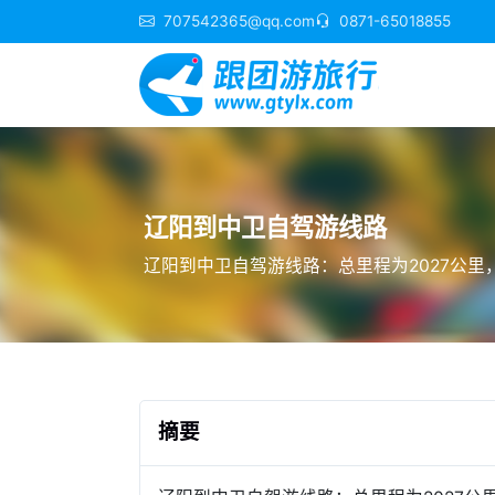
707542365@qq.com
0871-65018855
辽阳到中卫自驾游线路
辽阳到中卫自驾游线路：总里程为2027公里，
摘要