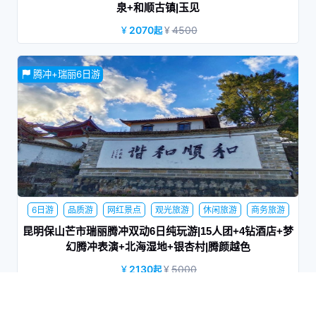
泉+和顺古镇|玉见
2070
4500
起
昆明-保山动车往返，赠送杜鹃王温泉+热海公园、银杏村电瓶
腾冲+瑞丽6日游
车
6日游
品质游
网红景点
观光旅游
休闲旅游
商务旅游
家庭旅行
蜜月旅行
夕阳红
昆明保山芒市瑞丽腾冲双动6日纯玩游|15人团+4钻酒店+梦
幻腾冲表演+北海湿地+银杏村|腾颜越色
2130
5000
起
15人小团；全程4钻住宿+升级1晚温泉酒店；含昆明-保山动车
往返；安排当地特色美食：滇西私房菜+孔雀宴+土锅子+老宅
大理+丽江+西双版纳10日游