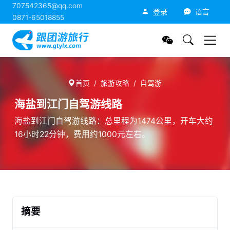
707542365@qq.com
跟团游旅行网
登录
语言
0871-65018855
首页
旅游攻略
自驾游
海盐到江门自驾游线路
海盐到江门自驾游线路：总里程为1474公里，开车大约
16小时22分钟，费用约1000元左右。
摘要