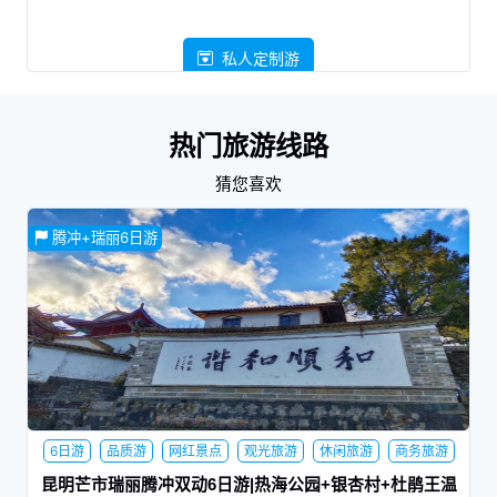
私人定制游
热门旅游线路
猜您喜欢
腾冲+瑞丽6日游
6日游
品质游
网红景点
观光旅游
休闲旅游
商务旅游
家庭旅行
蜜月旅行
夕阳红
昆明芒市瑞丽腾冲双动6日游|热海公园+银杏村+杜鹃王温