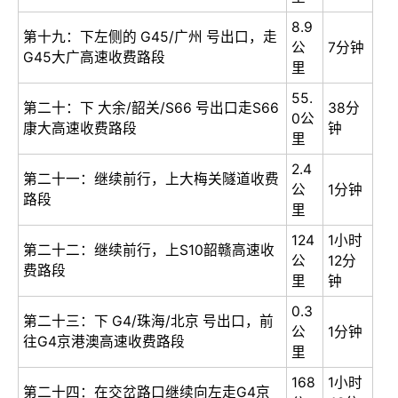
8.9
第十九：下左侧的 G45/广州 号出口，走
公
7分钟
G45大广高速收费路段
里
55.
第二十：下 大余/韶关/S66 号出口走S66
38分
0公
康大高速收费路段
钟
里
2.4
第二十一：继续前行，上大梅关隧道收费
公
1分钟
路段
里
124
1小时
第二十二：继续前行，上S10韶赣高速收
公
12分
费路段
里
钟
0.3
第二十三：下 G4/珠海/北京 号出口，前
公
1分钟
往G4京港澳高速收费路段
里
168
1小时
第二十四：在交岔路口继续向左走G4京