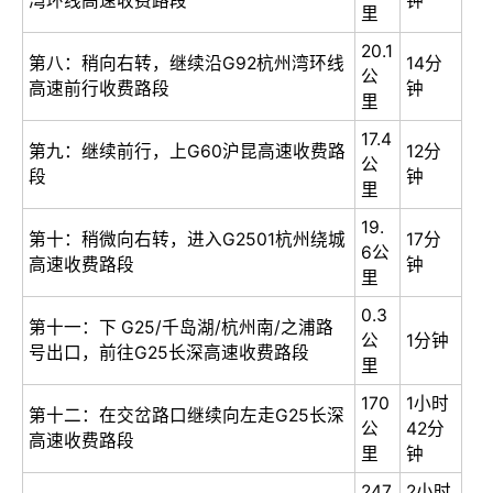
湾环线高速收费路段
钟
里
20.1
第八：稍向右转，继续沿G92杭州湾环线
14分
公
高速前行收费路段
钟
里
17.4
第九：继续前行，上G60沪昆高速收费路
12分
公
段
钟
里
19.
第十：稍微向右转，进入G2501杭州绕城
17分
6公
高速收费路段
钟
里
0.3
第十一：下 G25/千岛湖/杭州南/之浦路
公
1分钟
号出口，前往G25长深高速收费路段
里
170
1小时
第十二：在交岔路口继续向左走G25长深
公
42分
高速收费路段
里
钟
247
2小时