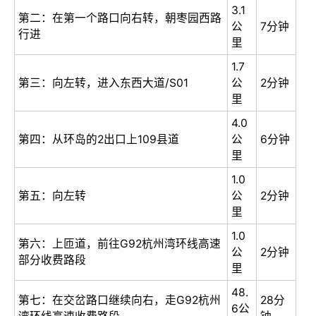
3.1
第二：在第一个路口向右转，朝枣园西路
公
7分钟
行进
里
1.7
第三：向左转，进入东西大道/S01
公
2分钟
里
4.0
第四：从环岛的2出口上109县道
公
6分钟
里
1.0
第五：向左转
公
2分钟
里
1.0
第六：上匝道，前往G92杭州湾环线高速
公
2分钟
部分收费路段
里
48.
第七：在交岔路口继续向右，走G92杭州
28分
6公