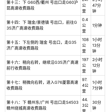
第十三：下 G60西/衢州 号出口走G60沪
公
47分
昆高速收费路段
里
钟
0.4
第十四：下 瑞金/景德镇 号出口，前往G
公
1分钟
35济广高速收费路段
里
108
1小时
第十五：下左侧的 瑞金 号出口，走G35
公
13分
济广高速收费路段
里
钟
197
2小时
第十六：稍向右转，继续沿G35济广高速
公
12分
前行收费路段
里
钟
97.
第十七：稍微向右转，进入G76厦蓉高速
1小时
4公
收费路段
7分钟
里
44.
第十八：下 赣州东/广州 号出口走S4503
30分
3公
赣州绕城高速收费路段
钟
里