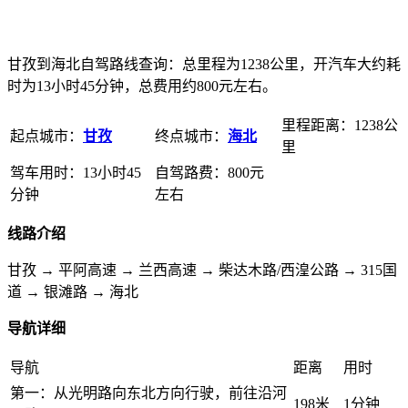
甘孜到海北自驾路线查询：总里程为1238公里，开汽车大约耗
时为13小时45分钟，总费用约800元左右。
里程距离：1238公
起点城市：
甘孜
终点城市：
海北
里
驾车用时：13小时45
自驾路费：800元
分钟
左右
线路介绍
甘孜 → 平阿高速 → 兰西高速 → 柴达木路/西湟公路 → 315国
道 → 银滩路 → 海北
导航详细
导航
距离
用时
第一：从光明路向东北方向行驶，前往沿河
198米
1分钟