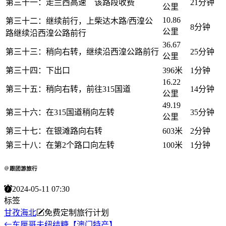
第三十一：走兰西高速 该路段收费
21分钟
公里
10.86
第三十二：继续前行，上柴达木路/西湟公
8分钟
公里
路继续沿西湟公路前行
36.67
第三十三：稍向右转，继续沿西湟公路前行
25分钟
公里
第三十四：下出口
396米
1分钟
16.22
第三十五：稍向右转，前往315国道
14分钟
公里
49.19
第三十六：在315国道稍向左转
35分钟
公里
第三十七：在银滩路向右转
603米
2分钟
第三十八：在第2个路口向左转
100米
1分钟
跟团游旅行
2024-05-11 07:30
标签
甘孜
海北
免费定制旅行计划
车厘哥夫纽结糖【澳门特产】