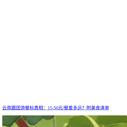
云南跟团游餐标真相：15-50元/餐差多远？附美食清单