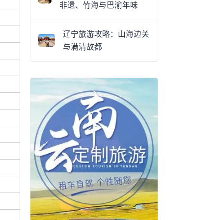
非遗、竹海与巴渝年味
钟
辽宁旅游攻略：山海边关
与满清故都
钟