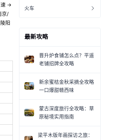
速 →
火车
南京/
 陵阳
最新攻略
晋升炉食铺怎么点？平遥
老铺招牌全攻略
新余蜜桔金秋采摘全攻略
一口爆甜赣西味
蒙古深度旅行全攻略：草
原秘境实用指南
钟
梁平木版年画探访之旅：