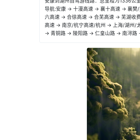
安康到湖州自驾游线路：总里程为1336公里
导航:安康 → 十漫高速 → 襄十高速 → 襄樊
六高速 → 合徐高速 → 合芜高速 → 芜湖收
高速 → 南京/杭宁高速/杭州 → 上海/湖州/
→ 青铜路 → 陵阳路 → 仁皇山路 → 南浔路 