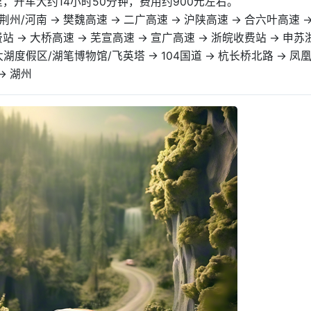
，开车大约14小时50分钟，费用约900元左右。
/荆州/河南 → 樊魏高速 → 二广高速 → 沪陕高速 → 合六叶高速 →
费站 → 大桥高速 → 芜宣高速 → 宣广高速 → 浙皖收费站 → 申苏
太湖度假区/湖笔博物馆/飞英塔 → 104国道 → 杭长桥北路 → 凤
→ 湖州