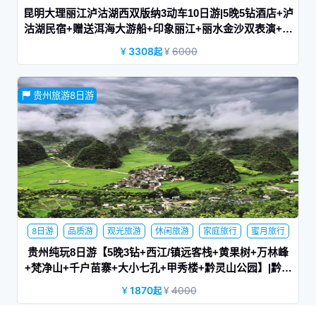
休闲旅游
商务旅游
蜜月旅行
昆明大理丽江泸沽湖西双版纳3动车10日游|5晚5钻酒店+泸
沽湖民宿+赠送洱海大游船+印象丽江+丽水金沙双表演+冰
川公园大索道|听风
3308
6000
起
去了不一样的地方，看了不一样的风景，知道了不一样的事，
贵州旅游8日游
才能感悟不一样的人生。
8日游
品质游
观光旅游
休闲旅游
家庭旅行
蜜月旅行
网红景点
游学旅行
贵州纯玩8日游【5晚3钻+西江/镇远客栈+黄果树+万林峰
+梵净山+千户苗寨+大小七孔+甲秀楼+黔灵山公园】|黔景
贵州
1870
4000
起