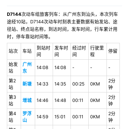
D7144
次动车组旅客列车：从广州东到汕头，本次列车
途经10站，D7144次动车时刻表主要数据有始发站、途
径站、终点站名称，到达时间，发车时间，行车累计用
时，停车靠站时间等。
到站时
发车时
经过时
行驶里
站次
车站
停留
间
间
间
程
始发
广州
14:08
14:08
-
-
-
站
东
第2
2分
新塘
14:33
14:35
00:25
0KM
站
钟
第3
2分
增城
14:46
14:48
00:11
0KM
站
钟
第4
罗浮
2分
14:59
15:01
00:11
0KM
站
山
钟