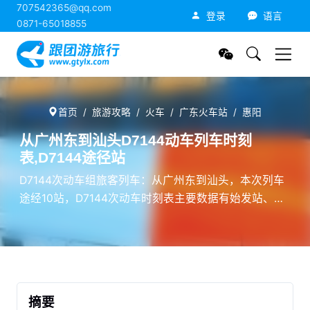
707542365@qq.com
跟团游旅行网
登录
语言
0871-65018855
首页
旅游攻略
火车
广东火车站
惠阳
从广州东到汕头D7144动车列车时刻
表,D7144途径站
D7144次动车组旅客列车：从广州东到汕头，本次列车
途经10站，D7144次动车时刻表主要数据有始发站、途
径站、终点站名称，到达时间，发车时间，行车累计用
时，停车靠站时间等。
摘要