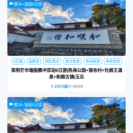
腾冲+瑞丽6日游
6日游
品质游
网红景点
观光旅游
休闲旅游
商务旅游
家庭旅行
蜜月旅行
夕阳红
昆明芒市瑞丽腾冲双动6日游|热海公园+银杏村+杜鹃王温
泉+和顺古镇|玉见
2070
4500
起
昆明-保山动车往返，赠送杜鹃王温泉+热海公园、银杏村电瓶
腾冲+瑞丽6日游
车