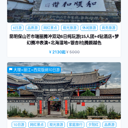
6日游
品质游
网红景点
观光旅游
休闲旅游
商务旅游
家庭旅行
蜜月旅行
夕阳红
昆明保山芒市瑞丽腾冲双动6日纯玩游|15人团+4钻酒店+梦
幻腾冲表演+北海湿地+银杏村|腾颜越色
2130
5000
起
15人小团；全程4钻住宿+升级1晚温泉酒店；含昆明-保山动车
往返；安排当地特色美食：滇西私房菜+孔雀宴+土锅子+老宅
大理+丽江+西双版纳10日游
私房菜+铜瓢牛肉+腾药宴
10日游
网红景点
观光旅游
家庭旅行
夕阳红
品质游