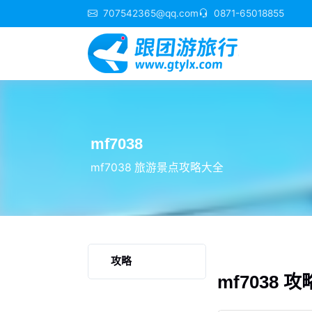
707542365@qq.com
0871-65018855
mf7038
mf7038 旅游景点攻略大全
攻略
mf7038 攻