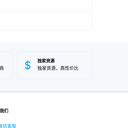
独家资源
商
独家资源，高性价比
我们
微信客服